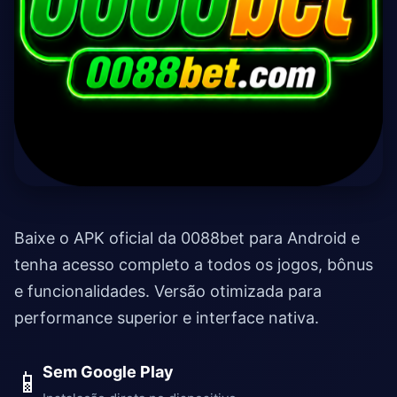
Baixe o APK oficial da 0088bet para Android e
tenha acesso completo a todos os jogos, bônus
e funcionalidades. Versão otimizada para
performance superior e interface nativa.
Sem Google Play
📱