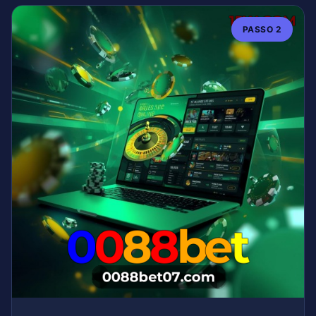
PASSO 2