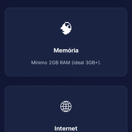
🧠
Memória
Mínimo 2GB RAM (ideal 3GB+).
🌐
Internet