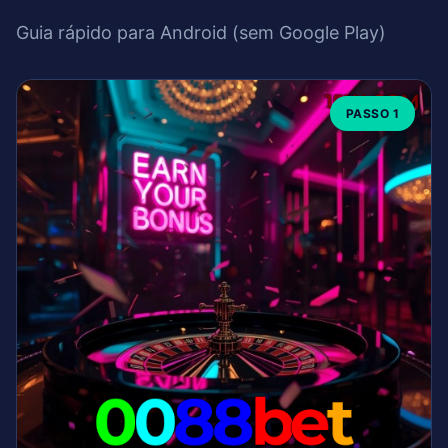
Guia rápido para Android (sem Google Play)
PASSO 1