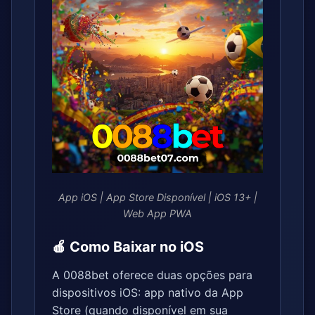
App iOS | App Store Disponível | iOS 13+ |
Web App PWA
🍎 Como Baixar no iOS
A 0088bet oferece duas opções para
dispositivos iOS: app nativo da App
Store (quando disponível em sua