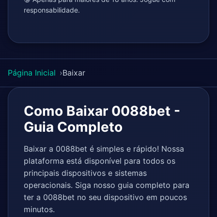
responsabilidade.
Página Inicial
Baixar
Como Baixar 0088bet -
Guia Completo
Baixar a 0088bet é simples e rápido! Nossa
plataforma está disponível para todos os
principais dispositivos e sistemas
operacionais. Siga nosso guia completo para
ter a 0088bet no seu dispositivo em poucos
minutos.