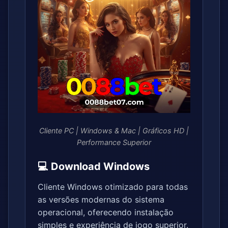
Cliente PC | Windows & Mac | Gráficos HD |
Performance Superior
💻 Download Windows
Cliente Windows otimizado para todas
as versões modernas do sistema
operacional, oferecendo instalação
simples e experiência de jogo superior.