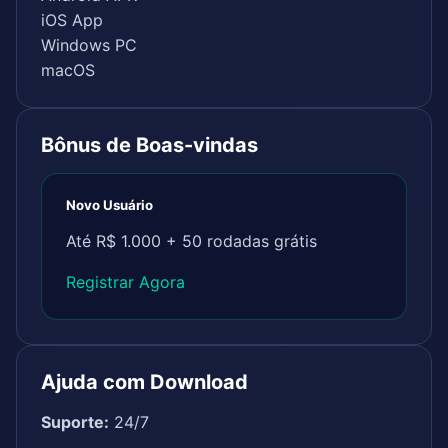
iOS App
Windows PC
macOS
Bônus de Boas-vindas
Novo Usuário
Até R$ 1.000 + 50 rodadas grátis
Registrar Agora
Ajuda com Download
Suporte:
24/7