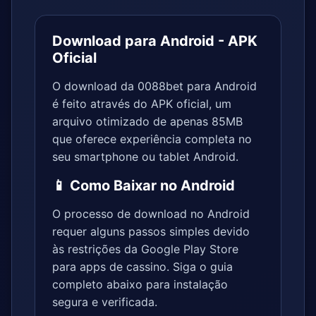
Download para Android - APK
Oficial
O download da 0088bet para Android
é feito através do APK oficial, um
arquivo otimizado de apenas 85MB
que oferece experiência completa no
seu smartphone ou tablet Android.
📱 Como Baixar no Android
O processo de download no Android
requer alguns passos simples devido
às restrições da Google Play Store
para apps de cassino. Siga o guia
completo abaixo para instalação
segura e verificada.