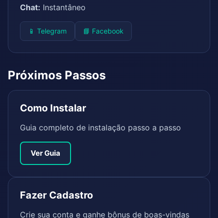
Chat:
Instantâneo
📱 Telegram
📘 Facebook
Próximos Passos
Como Instalar
Guia completo de instalação passo a passo
Ver Guia
Fazer Cadastro
Crie sua conta e ganhe bônus de boas-vindas