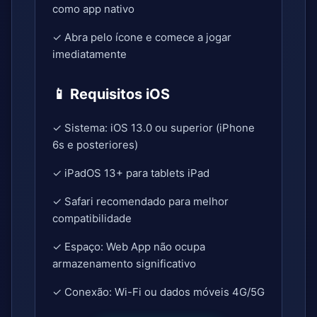
como app nativo
✓ Abra pelo ícone e comece a jogar
imediatamente
📱 Requisitos iOS
✓ Sistema: iOS 13.0 ou superior (iPhone
6s e posteriores)
✓ iPadOS 13+ para tablets iPad
✓ Safari recomendado para melhor
compatibilidade
✓ Espaço: Web App não ocupa
armazenamento significativo
✓ Conexão: Wi-Fi ou dados móveis 4G/5G