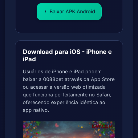
📱 Baixar APK Android
Download para iOS - iPhone e
iPad
Usuários de iPhone e iPad podem
baixar a 0088bet através da App Store
ou acessar a versão web otimizada
que funciona perfeitamente no Safari,
oferecendo experiência idêntica ao
app nativo.