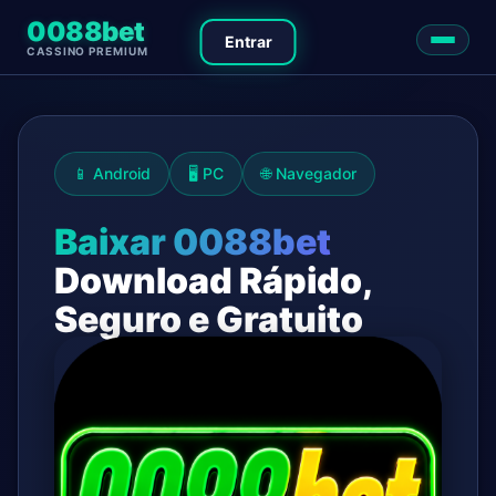
0088bet
Entrar
CASSINO PREMIUM
📱 Android
🖥️ PC
🌐 Navegador
Baixar 0088bet
Download Rápido,
Seguro e Gratuito