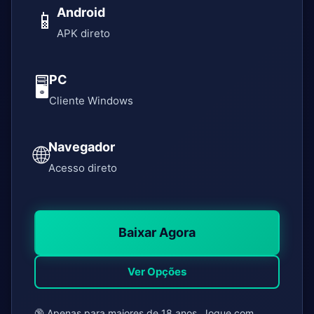
Android
📱
APK direto
PC
🖥️
Cliente Windows
Navegador
🌐
Acesso direto
Baixar Agora
Ver Opções
🔞 Apenas para maiores de 18 anos. Jogue com