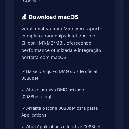
"Concluir"
🍎 Download macOS
Versão nativa para Mac com suporte
completo para chips Intel e Apple
Silicon (M1/M2/M3), oferecendo
performance otimizada e integração
perfeita com macOS.
✓ Baixe o arquivo DMG do site oficial
0088bet
✓ Abra o arquivo DMG baixado
(0088bet.dmg)
✓ Arraste o ícone 0088bet para pasta
Applications
✓ Abra Applications e localize 0088bet