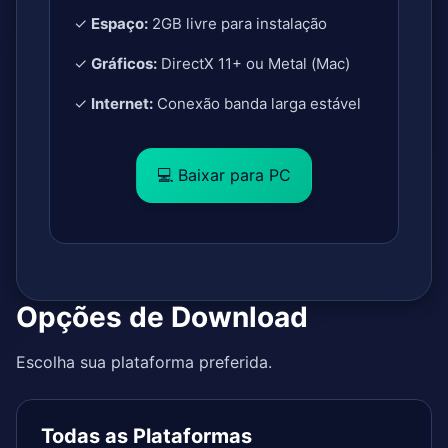
✓
Espaço:
2GB livre para instalação
✓
Gráficos:
DirectX 11+ ou Metal (Mac)
✓
Internet:
Conexão banda larga estável
💻 Baixar para PC
Opções de Download
Escolha sua plataforma preferida.
Todas as Plataformas