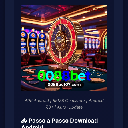
APK Android | 85MB Otimizado | Android
7.0+ | Auto-Update
📥 Passo a Passo Download
Android